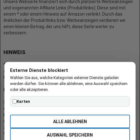
Unsere Webseite finanziert sich durch platzierte Werbeanzeigen
und sogenannten Affiliate Links (Produktlinks). Diese sind mit
einem * oder einem Hinweis auf Amazon verlinkt. Durch das
Anklicken der Produktlinks bzw. Werbeanzeigen verdienen wir
einen kleinen Betrag, der uns hilft, diese Seite weiter zu
verbessern.
HINWEIS
* = Afilliate-Link (=Werbung)
Externe Dienste blockiert
Als Amazon-Partner verdient der Seitenbetreiber an qualifizierten
Käufen.
Wählen Sie aus, welche Kategorien externer Dienste geladen
werden dürfen. Sie können alle ablehnen, eine Auswahl speichern
oder alle akzeptieren.
Hinweis zu Preisen und Verfügbarkeiten
Karten
Sofern Produktpreise und Verfügbarkeiten angezeigt werden,
entsprechen diese dem angegebenen Stand (Datum/Uhrzeit) und
können sich auf der verlinkten Seite jederzeit ändern. Für den Kauf
eines Produkts gelten die Angaben zu Preis und Verfügbarkeit, die
ALLE ABLEHNEN
zum Kaufzeitpunkt [auf der/den maßgeblichen Amazon-
Website(s)] angezeigt werden.
AUSWAHL SPEICHERN