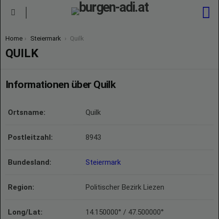
S
Menu
You are here:
Home
Steiermark
Quilk
QUILK
Informationen über Quilk
Ortsname:
Quilk
Postleitzahl:
8943
Bundesland:
Steiermark
Region:
Politischer Bezirk Liezen
Long/Lat:
14.150000° / 47.500000°