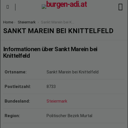
S
Menu
You are here:
Home
Steiermark
Sankt Marein bei Knittelfeld
SANKT MAREIN BEI KNITTELFELD
Informationen über Sankt Marein bei
Knittelfeld
Ortsname:
Sankt Marein bei Knittelfeld
Postleitzahl:
8733
Bundesland:
Steiermark
Region:
Politischer Bezirk Murtal