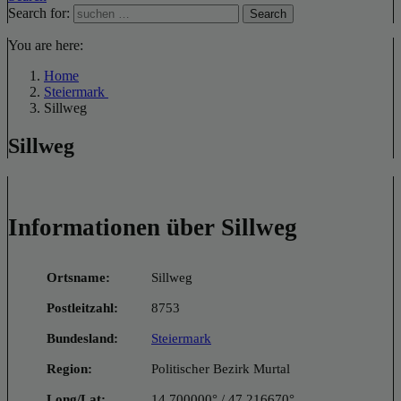
Search for:
Search
You are here:
Home
Steiermark
Sillweg
Sillweg
Informationen über Sillweg
Ortsname:
Sillweg
Postleitzahl:
8753
Bundesland:
Steiermark
Region:
Politischer Bezirk Murtal
Long/Lat:
14.700000° / 47.216670°