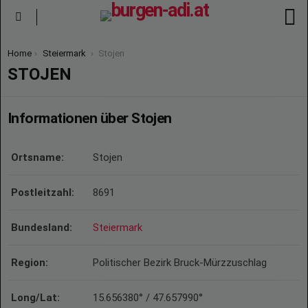
S
Menu
You are here:
Home
Steiermark
Stojen
STOJEN
Informationen über Stojen
Ortsname:
Stojen
Postleitzahl:
8691
Bundesland:
Steiermark
Region:
Politischer Bezirk Bruck-Mürzzuschlag
Long/Lat:
15.656380° / 47.657990°