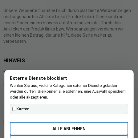
Unsere Webseite finanziert sich durch platzierte Werbeanzeigen
und sogenannten Affiliate Links (Produktlinks). Diese sind mit
einem * oder einem Hinweis auf Amazon verlinkt. Durch das
Anklicken der Produktlinks bzw. Werbeanzeigen verdienen wir
einen kleinen Betrag, der uns hilft, diese Seite weiter zu
verbessern.
HINWEIS
* = Afilliate-Link (=Werbung)
Externe Dienste blockiert
Als Amazon-Partner verdient der Seitenbetreiber an qualifizierten
Käufen.
Wählen Sie aus, welche Kategorien externer Dienste geladen
werden dürfen. Sie können alle ablehnen, eine Auswahl speichern
oder alle akzeptieren.
Hinweis zu Preisen und Verfügbarkeiten
Karten
Sofern Produktpreise und Verfügbarkeiten angezeigt werden,
entsprechen diese dem angegebenen Stand (Datum/Uhrzeit) und
können sich auf der verlinkten Seite jederzeit ändern. Für den Kauf
eines Produkts gelten die Angaben zu Preis und Verfügbarkeit, die
ALLE ABLEHNEN
zum Kaufzeitpunkt [auf der/den maßgeblichen Amazon-