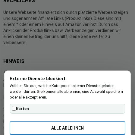
RECHLICHES
Unsere Webseite finanziert sich durch platzierte Werbeanzeigen
und sogenannten Affiliate Links (Produktlinks). Diese sind mit
einem * oder einem Hinweis auf Amazon verlinkt. Durch das
Anklicken der Produktlinks bzw. Werbeanzeigen verdienen wir
einen kleinen Betrag, der uns hilft, diese Seite weiter zu
verbessern.
HINWEIS
* = Afilliate-Link (=Werbung)
Externe Dienste blockiert
Als Amazon-Partner verdient der Seitenbetreiber an qualifizierten
Käufen.
Wählen Sie aus, welche Kategorien externer Dienste geladen
werden dürfen. Sie können alle ablehnen, eine Auswahl speichern
oder alle akzeptieren.
Hinweis zu Preisen und Verfügbarkeiten
Karten
Sofern Produktpreise und Verfügbarkeiten angezeigt werden,
entsprechen diese dem angegebenen Stand (Datum/Uhrzeit) und
können sich auf der verlinkten Seite jederzeit ändern. Für den Kauf
eines Produkts gelten die Angaben zu Preis und Verfügbarkeit, die
ALLE ABLEHNEN
zum Kaufzeitpunkt [auf der/den maßgeblichen Amazon-