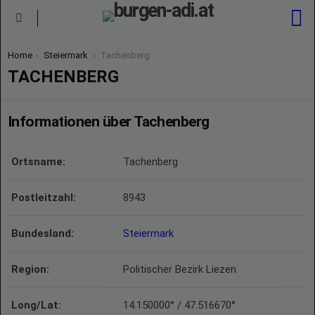
S
Menu
You are here:
Home
Steiermark
Tachenberg
TACHENBERG
Informationen über Tachenberg
Ortsname:
Tachenberg
Postleitzahl:
8943
Bundesland:
Steiermark
Region:
Politischer Bezirk Liezen
Long/Lat:
14.150000° / 47.516670°