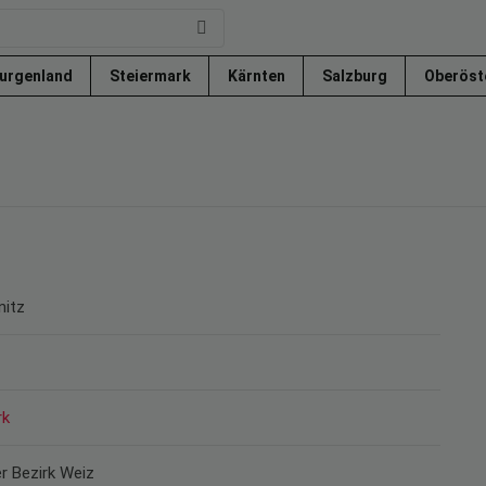
urgenland
Steiermark
Kärnten
Salzburg
Oberöst
nitz
rk
er Bezirk Weiz