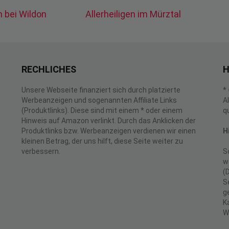
en bei Wildon
Allerheiligen im Mürztal
RECHLICHES
H
Unsere Webseite finanziert sich durch platzierte
*
Werbeanzeigen und sogenannten Affiliate Links
A
(Produktlinks). Diese sind mit einem * oder einem
q
Hinweis auf Amazon verlinkt. Durch das Anklicken der
Produktlinks bzw. Werbeanzeigen verdienen wir einen
H
kleinen Betrag, der uns hilft, diese Seite weiter zu
verbessern.
S
w
(
S
g
K
W