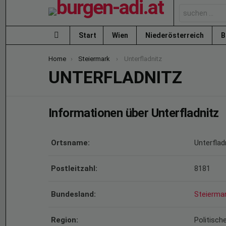
Search
for:
Start
Wien
Niederösterreich
B
Menu
You are here:
Home
Steiermark
Unterfladnitz
UNTERFLADNITZ
Informationen über Unterfladnitz
Ortsname:
Unterflad
Postleitzahl:
8181
Bundesland:
Steierma
Region:
Politisch