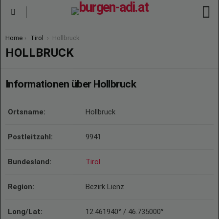
S
Menu
You are here:
Home
Tirol
Hollbruck
HOLLBRUCK
Informationen über Hollbruck
Ortsname:
Hollbruck
Postleitzahl:
9941
Bundesland:
Tirol
Region:
Bezirk Lienz
Long/Lat:
12.461940° / 46.735000°