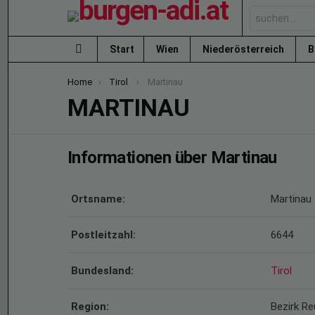
Search
for:
Start
Wien
Niederösterreich
B
Menu
You are here:
Home
Tirol
Martinau
MARTINAU
Informationen über Martinau
Ortsname:
Martinau
Postleitzahl:
6644
Bundesland:
Tirol
Region:
Bezirk Re