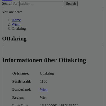
Search for:
Search
You are here:
Home
Wien
Ottakring
Ottakring
Informationen über Ottakring
Ortsname:
Ottakring
Postleitzahl:
1160
Bundesland:
Wien
Region:
Wien
Long/Lat:
16.300000° / 48.216670°