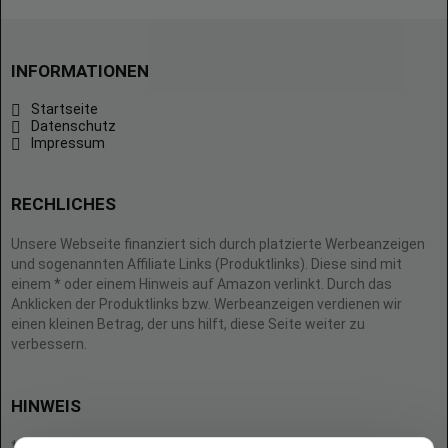
INFORMATIONEN
Startseite
Datenschutz
Impressum
RECHLICHES
Unsere Webseite finanziert sich durch platzierte Werbeanzeigen
und sogenannten Affiliate Links (Produktlinks). Diese sind mit
einem * oder einem Hinweis auf Amazon verlinkt. Durch das
Anklicken der Produktlinks bzw. Werbeanzeigen verdienen wir
einen kleinen Betrag, der uns hilft, diese Seite weiter zu
verbessern.
HINWEIS
* = Afilliate-Link (=Werbung)