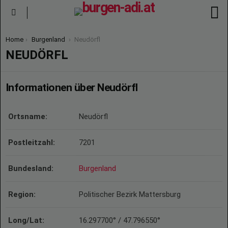
S
Menu
You are here:
Home
Burgenland
Neudörfl
NEUDÖRFL
Informationen über Neudörfl
Ortsname:
Neudörfl
Postleitzahl:
7201
Bundesland:
Burgenland
Region:
Politischer Bezirk Mattersburg
Long/Lat:
16.297700° / 47.796550°