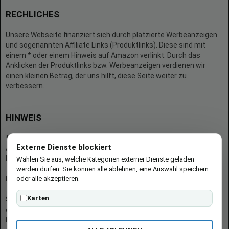
RECHLICHES
Unsere Webseite finanziert sich durch platzierte Werbeanzeigen
und sogenannten Affiliate Links (Produktlinks). Diese sind mit
einem * oder einem Hinweis auf Amazon verlinkt. Durch das
Anklicken der Produktlinks bzw. Werbeanzeigen verdienen wir
einen kleinen Betrag, der uns hilft, diese Seite weiter zu
verbessern.
HINWEIS
* = Afilliate-Link (=Werbung)
Externe Dienste blockiert
Als Amazon-Partner verdient der Seitenbetreiber an qualifizierten
Käufen.
Wählen Sie aus, welche Kategorien externer Dienste geladen
werden dürfen. Sie können alle ablehnen, eine Auswahl speichern
oder alle akzeptieren.
Hinweis zu Preisen und Verfügbarkeiten
Karten
Sofern Produktpreise und Verfügbarkeiten angezeigt werden,
entsprechen diese dem angegebenen Stand (Datum/Uhrzeit) und
können sich auf der verlinkten Seite jederzeit ändern. Für den Kauf