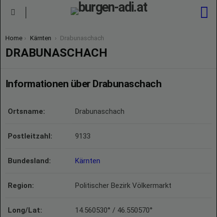
S
Menu
You are here:
Home
Kärnten
Drabunaschach
DRABUNASCHACH
Informationen über Drabunaschach
Ortsname:
Drabunaschach
Postleitzahl:
9133
Bundesland:
Kärnten
Region:
Politischer Bezirk Völkermarkt
Long/Lat:
14.560530° / 46.550570°