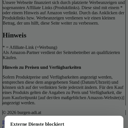
Unsere Webseite finanziert sich durch platzierte Werbeanzeigen und
sogenannten Affiliate Links (Produktlinks). Diese sind mit einem *
oder einem Hinweis auf Amazon verlinkt. Durch das Anklicken der
Produktlinks bzw. Werbeanzeigen verdienen wir einen kleinen
Betrag, der uns hilft, diese Seite weiter zu verbessern.
Hinweis
* = Afilliate-Link (=Werbung)
Als Amazon-Partner verdient der Seitenbetreiber an qualifizierten
Käufen.
Hinweis zu Preisen und Verfügbarkeiten
Sofern Produktpreise und Verfügbarkeiten angezeigt werden,
entsprechen diese dem angegebenen Stand (Datum/Uhrzeit) und
können sich auf der verlinkten Seite jederzeit ändern. Für den Kauf
eines Produkts gelten die Angaben zu Preis und Verfügbarkeit, die
zum Kaufzeitpunkt [auf der/den maßgeblichen Amazon-Website(s)]
angezeigt werden.
© 2026 burgen-adi.at
Back to Top
Externe Dienste blockiert
Close