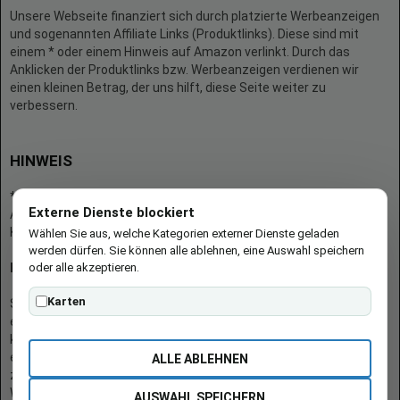
Unsere Webseite finanziert sich durch platzierte Werbeanzeigen
und sogenannten Affiliate Links (Produktlinks). Diese sind mit
einem * oder einem Hinweis auf Amazon verlinkt. Durch das
Anklicken der Produktlinks bzw. Werbeanzeigen verdienen wir
einen kleinen Betrag, der uns hilft, diese Seite weiter zu
verbessern.
HINWEIS
* = Afilliate-Link (=Werbung)
Externe Dienste blockiert
Als Amazon-Partner verdient der Seitenbetreiber an qualifizierten
Käufen.
Wählen Sie aus, welche Kategorien externer Dienste geladen
werden dürfen. Sie können alle ablehnen, eine Auswahl speichern
oder alle akzeptieren.
Hinweis zu Preisen und Verfügbarkeiten
Karten
Sofern Produktpreise und Verfügbarkeiten angezeigt werden,
entsprechen diese dem angegebenen Stand (Datum/Uhrzeit) und
können sich auf der verlinkten Seite jederzeit ändern. Für den Kauf
eines Produkts gelten die Angaben zu Preis und Verfügbarkeit, die
ALLE ABLEHNEN
zum Kaufzeitpunkt [auf der/den maßgeblichen Amazon-
Website(s)] angezeigt werden.
AUSWAHL SPEICHERN