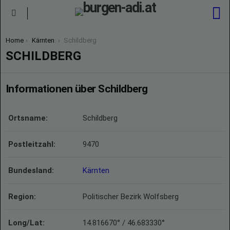
S
Menu
You are here:
Home
Kärnten
Schildberg
SCHILDBERG
Informationen über Schildberg
Ortsname:
Schildberg
Postleitzahl:
9470
Bundesland:
Kärnten
Region:
Politischer Bezirk Wolfsberg
Long/Lat:
14.816670° / 46.683330°