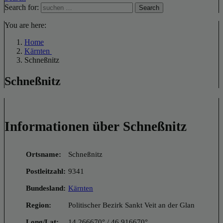
Search for:
Search
You are here:
Home
Kärnten
Schneßnitz
Schneßnitz
Informationen über Schneßnitz
Ortsname:
Schneßnitz
Postleitzahl:
9341
Bundesland:
Kärnten
Region:
Politischer Bezirk Sankt Veit an der Glan
Long/Lat:
14.266670° / 46.916670°