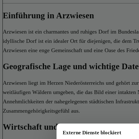
Einführung in Arzwiesen
Arzwiesen ist ein charmantes und ruhiges Dorf im Bundeslan
idyllische Dorf ist ein idealer Ort für diejenigen, die dem 
Arzwiesen eine enge Gemeinschaft und eine Oase des Fried
Geografische Lage und wichtige Dat
Arzwiesen liegt im Herzen Niederösterreichs und gehört zur 
weitläufigen Wäldern umgeben, die das Bild einer intakten 
Annehmlichkeiten der nahegelegenen städtischen Infrastruktu
Zusammengehörigkeitsgefühl aus.
Wirtschaft und Kultur in Arzwiesen
Externe Dienste blockiert