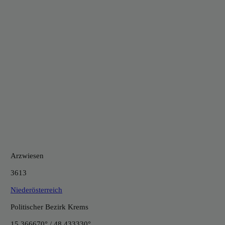
Arzwiesen
3613
Niederösterreich
Politischer Bezirk Krems
15.366670° / 48.433330°