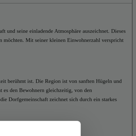
aft und seine einladende Atmosphäre auszeichnet. Dieses
ßen möchten. Mit seiner kleinen Einwohnerzahl verspricht
keit berühmt ist. Die Region ist von sanften Hügeln und
ht es den Bewohnern gleichzeitig, von den
die Dorfgemeinschaft zeichnet sich durch ein starkes