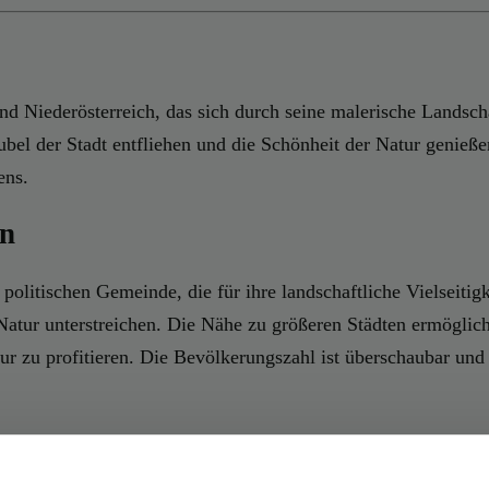
d Niederösterreich, das sich durch seine malerische Landsch
Trubel der Stadt entfliehen und die Schönheit der Natur genie
ens.
en
politischen Gemeinde, die für ihre landschaftliche Vielseitig
Natur unterstreichen. Die Nähe zu größeren Städten ermöglic
r zu profitieren. Die Bevölkerungszahl ist überschaubar und 