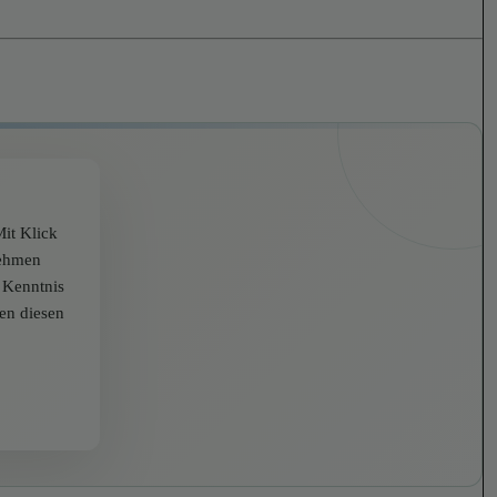
it Klick
nehmen
r Kenntnis
zen diesen