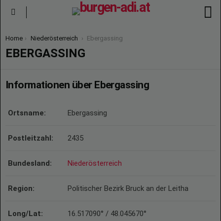
S
Menu
You are here:
Home
Niederösterreich
Ebergassing
EBERGASSING
Informationen über Ebergassing
Ortsname:
Ebergassing
Postleitzahl:
2435
Bundesland:
Niederösterreich
Region:
Politischer Bezirk Bruck an der Leitha
Long/Lat:
16.517090° / 48.045670°