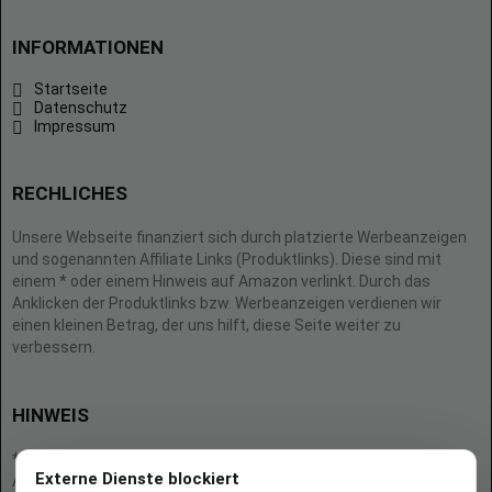
INFORMATIONEN
Startseite
Datenschutz
Impressum
RECHLICHES
Unsere Webseite finanziert sich durch platzierte Werbeanzeigen
und sogenannten Affiliate Links (Produktlinks). Diese sind mit
einem * oder einem Hinweis auf Amazon verlinkt. Durch das
Anklicken der Produktlinks bzw. Werbeanzeigen verdienen wir
einen kleinen Betrag, der uns hilft, diese Seite weiter zu
verbessern.
HINWEIS
* = Afilliate-Link (=Werbung)
Externe Dienste blockiert
Als Amazon-Partner verdient der Seitenbetreiber an qualifizierten