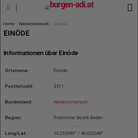
S
Menu
You are here:
Home
Niederösterreich
Einöde
EINÖDE
Informationen über Einöde
Ortsname:
Einöde
Postleitzahl:
2511
Bundesland:
Niederösterreich
Region:
Politischer Bezirk Baden
Long/Lat:
16.235390° / 48.022540°