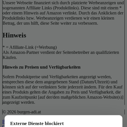
Unsere Webseite finanziert sich durch platzierte Werbeanzeigen und
sogenannten Affiliate Links (Produktlinks). Diese sind mit einem *
oder einem Hinweis auf Amazon verlinkt. Durch das Anklicken der
Produktlinks bzw. Werbeanzeigen verdienen wir einen kleinen
Betrag, der uns hilft, diese Seite weiter zu verbessern.
Hinweis
* = Afilliate-Link (=Werbung)
Als Amazon-Partner verdient der Seitenbetreiber an qualifizierten
Käufen.
Hinweis zu Preisen und Verfügbarkeiten
Sofern Produktpreise und Verfügbarkeiten angezeigt werden,
entsprechen diese dem angegebenen Stand (Datum/Uhrzeit) und
können sich auf der verlinkten Seite jederzeit ändern. Für den Kauf
eines Produkts gelten die Angaben zu Preis und Verfügbarkeit, die
zum Kaufzeitpunkt [auf der/den maßgeblichen Amazon-Website(s)]
angezeigt werden.
© 2026 burgen-adi.at
Back to Top
Externe Dienste blockiert
Close