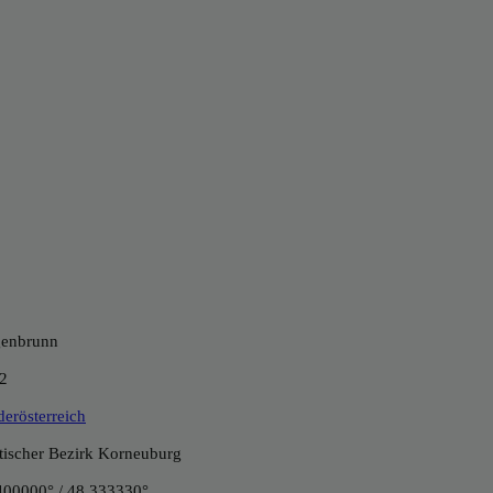
enbrunn
2
derösterreich
itischer Bezirk Korneuburg
400000° / 48.333330°