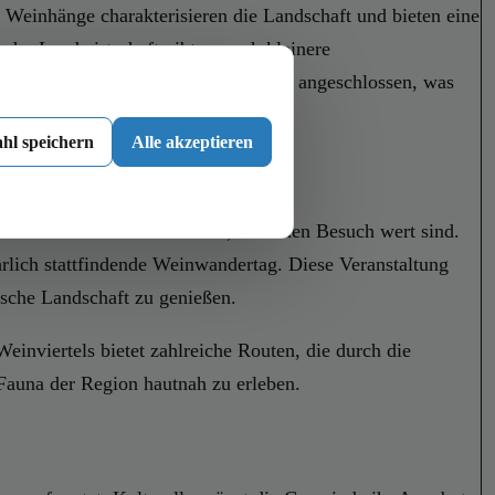
 Weinhänge charakterisieren die Landschaft und bieten eine
 der Landwirtschaft gibt es auch kleinere
t gut an das öffentliche Verkehrsnetz angeschlossen, was
hl speichern
Alle akzeptieren
es ist reich an Kunstwerken, die einen Besuch wert sind.
ährlich stattfindende Weinwandertag. Diese Veranstaltung
ische Landschaft zu genießen.
inviertels bietet zahlreiche Routen, die durch die
 Fauna der Region hautnah zu erleben.