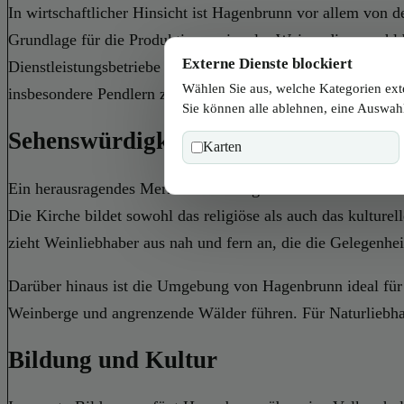
In wirtschaftlicher Hinsicht ist Hagenbrunn vor allem von 
Grundlage für die Produktion regionaler Weine, die sowohl 
Externe Dienste blockiert
Dienstleistungsbetriebe und Handwerksbetriebe, die zur wirt
Wählen Sie aus, welche Kategorien ext
insbesondere Pendlern zugutekommt.
Sie können alle ablehnen, eine Auswahl
Sehenswürdigkeiten
Karten
Ein herausragendes Merkmal von Hagenbrunn ist die katholis
Die Kirche bildet sowohl das religiöse als auch das kulture
zieht Weinliebhaber aus nah und fern an, die die Gelegenhei
Darüber hinaus ist die Umgebung von Hagenbrunn ideal für W
Weinberge und angrenzende Wälder führen. Für Naturliebhabe
Bildung und Kultur