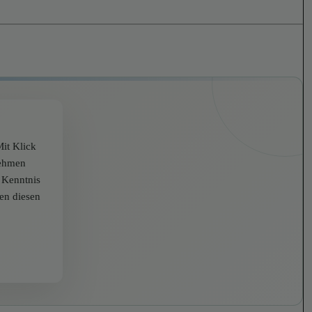
it Klick
nehmen
r Kenntnis
zen diesen