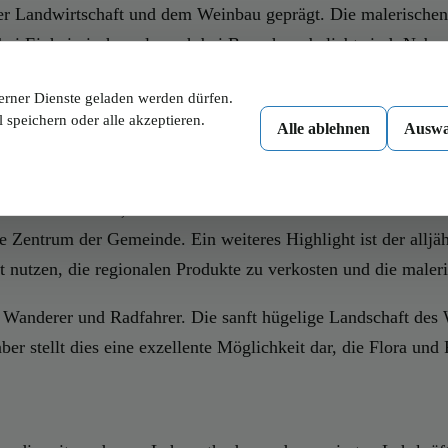
der Landwirtschaft und dem Weinbau geprägt. Die malerischen
bei Einheimischen als auch bei Besuchern beliebt sind. Neben
schaftlichen Stabilität der Region beitragen. Die Gemeinde is
erner Dienste geladen werden dürfen.
 speichern oder alle akzeptieren.
Alle ablehnen
Auswa
che Pfarrkirche, die im barocken Stil erbaut wurde. Ihr Inner
lle Zentrum der Gemeinde. Ein weiteres Highlight ist der allj
t nutzen, die regionalen Produkte zu verkosten und die maler
anderer und Radfahrer. Die sanft hügelige Landschaft des We
r stellt dies eine exzellente Möglichkeit dar, die Flora und