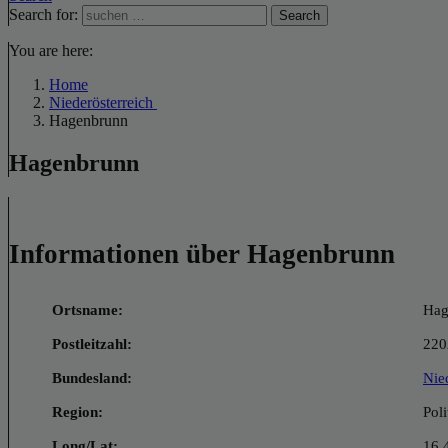
Search for:
Search
You are here:
Home
Niederösterreich
Hagenbrunn
Hagenbrunn
Informationen über Hagenbrunn
Ortsname:
Hag
Postleitzahl:
220
Bundesland:
Nie
Region:
Pol
Long/Lat:
16.