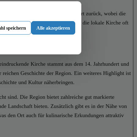
es Ortes gehen bis ins 12. Jahrhundert zurück, wobei die
hbach stetig weiterentwickelt, wobei die lokale Kirche oft
hl speichern
Alle akzeptieren
Rolle in dem Dorf.
 beeindruckende Kirche stammt aus dem 14. Jahrhundert und
 reichen Geschichte der Region. Ein weiteres Highlight ist
chichte und Kultur näherbringen.
t sind. Die Region bietet zahlreiche gut markierte
 Landschaft bieten. Zusätzlich gibt es in der Nähe von
was den Ort auch für kulinarische Erkundungen attraktiv