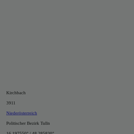
Kirchbach
3911
Niederösterreich
Politischer Bezirk Tulln
16.197550° / 48.285830°