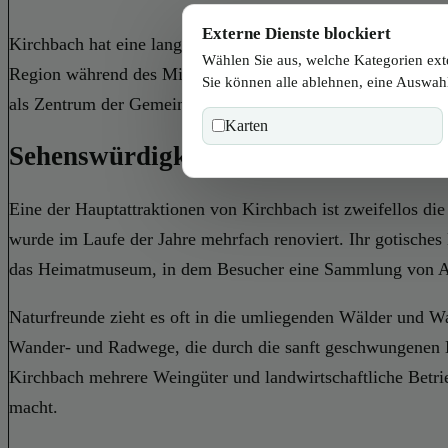
Externe Dienste blockiert
Kirchbach hat eine lange und interessante Geschichte, die s
Wählen Sie aus, welche Kategorien ext
Region während des Mittelalters stark von landwirtschaftlich
Sie können alle ablehnen, eine Auswahl
als Zentrum der Gemeinde diente. Bis heute spielt der Schu
Karten
Sehenswürdigkeiten in Kirchbach
Eine der Hauptattraktionen von Kirchbach ist zweifellos di
wurde im Laufe der Jahre mehrfach renoviert. Ihr gotisches 
das Heimatmuseum, in dem Besucher eine Sammlung von Arte
Naturfreunde zieht es oft in die umliegenden Wälder und W
Wander- und Radwege, die durch die sanft geschwungenen H
Kirchbach mehrere Weingüter und landwirtschaftliche Betrie
macht.