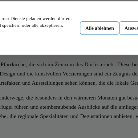
ich über mehrere Jahrhunderte erstreckt. Erste Erwähnungen d
erner Dienste geladen werden dürfen.
er Tätigkeit geprägt war. Über die Jahrhunderte hat sich Kirc
 speichern oder alle akzeptieren.
Alle ablehnen
Auswa
tz und die Bewahrung des kulturellen Erbes eine bedeutende 
e Pfarrkirche, die sich im Zentrum des Dorfes erhebt. Diese
Design und die kunstvollen Verzierungen sind ein Zeugnis der
fakten und Ausstellungen sehen können, die die lokale Ges
anderwege, die besonders in den wärmeren Monaten gut besuch
ügel führen und atemberaubende Ausblicke auf die umliegende
be, die regionale Spezialitäten und Degustationen anbieten, 