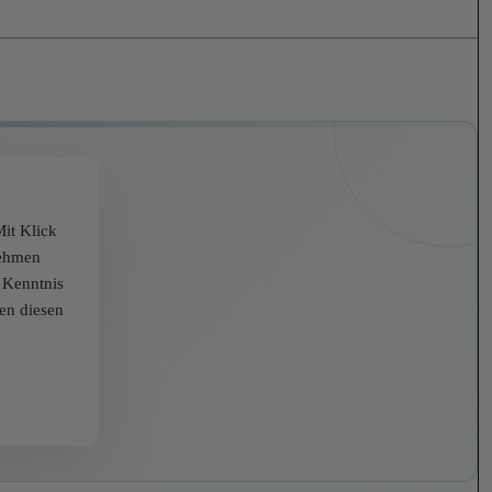
it Klick
nehmen
r Kenntnis
zen diesen