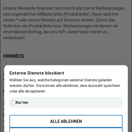
Unsere Webseite finanziert sich durch platzierte Werbeanzeigen
und sogenannten Affiliate Links (Produktlinks). Diese sind mit
einem * oder einem Hinweis auf Amazon verlinkt. Durch das
Anklicken der Produktlinks bzw. Werbeanzeigen verdienen wir
einen kleinen Betrag, der uns hilft, diese Seite weiter zu
verbessern.
HINWEIS
* = Afilliate-Link (=Werbung)
Externe Dienste blockiert
Als Amazon-Partner verdient der Seitenbetreiber an qualifizierten
Käufen.
Wählen Sie aus, welche Kategorien externer Dienste geladen
werden dürfen. Sie können alle ablehnen, eine Auswahl speichern
oder alle akzeptieren.
Hinweis zu Preisen und Verfügbarkeiten
Karten
Sofern Produktpreise und Verfügbarkeiten angezeigt werden,
entsprechen diese dem angegebenen Stand (Datum/Uhrzeit) und
können sich auf der verlinkten Seite jederzeit ändern. Für den Kauf
eines Produkts gelten die Angaben zu Preis und Verfügbarkeit, die
ALLE ABLEHNEN
zum Kaufzeitpunkt [auf der/den maßgeblichen Amazon-