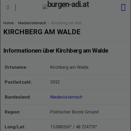
S
Menu
You are here:
Home
Niederösterreich
Kirchberg am Walde
KIRCHBERG AM WALDE
Informationen über Kirchberg am Walde
Ortsname:
Kirchberg am Walde
Postleitzahl:
3932
Bundesland:
Niederösterreich
Region:
Politischer Bezirk Gmünd
Long/Lat:
15.088260° / 48.724770°