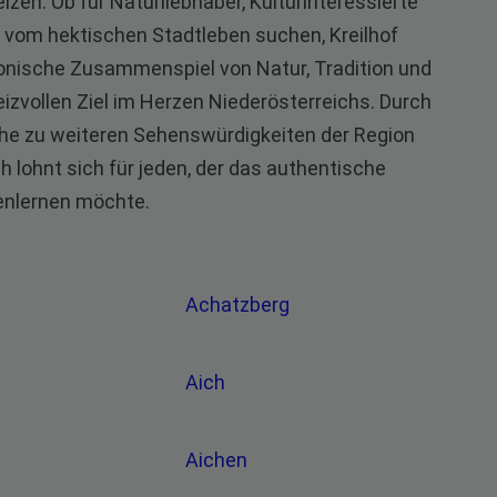
eizen. Ob für Naturliebhaber, Kulturinteressierte
it vom hektischen Stadtleben suchen, Kreilhof
rmonische Zusammenspiel von Natur, Tradition und
zvollen Ziel im Herzen Niederösterreichs. Durch
he zu weiteren Sehenswürdigkeiten der Region
ch lohnt sich für jeden, der das authentische
nenlernen möchte.
Achatzberg
Aich
Aichen