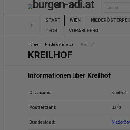
Search
for:
START
WIEN
NIEDERÖSTERRE
Menu
TIROL
VORARLBERG
You are here:
Home
Niederösterreich
Kreilhof
KREILHOF
Informationen über Kreilhof
Ortsname:
Kreilhof
Postleitzahl:
3340
Bundesland:
Niederöst