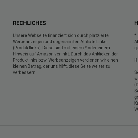
RECHLICHES
H
Unsere Webseite finanziert sich durch platzierte
*
Werbeanzeigen und sogenannten Affiliate Links
A
(Produktlinks). Diese sind mit einem * oder einem
q
Hinweis auf Amazon verlinkt. Durch das Anklicken der
Produktlinks bzw. Werbeanzeigen verdienen wir einen
H
kleinen Betrag, der uns hilft, diese Seite weiter zu
verbessern.
S
w
(
S
g
K
W