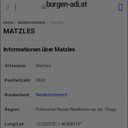
S
Menu
You are here:
Home
Niederösterreich
Matzles
MATZLES
Informationen über Matzles
Ortsname:
Matzles
Postleitzahl:
3830
Bundesland:
Niederösterreich
Region:
Politischer Bezirk Waidhofen an der Thaya
Long/Lat:
15.332370° / 48.808110°