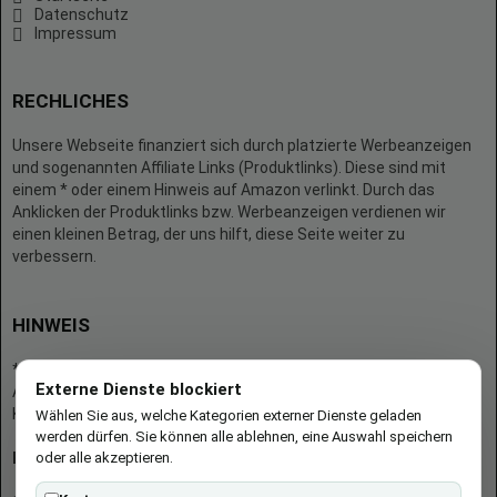
Datenschutz
Impressum
RECHLICHES
Unsere Webseite finanziert sich durch platzierte Werbeanzeigen
und sogenannten Affiliate Links (Produktlinks). Diese sind mit
einem * oder einem Hinweis auf Amazon verlinkt. Durch das
Anklicken der Produktlinks bzw. Werbeanzeigen verdienen wir
einen kleinen Betrag, der uns hilft, diese Seite weiter zu
verbessern.
HINWEIS
* = Afilliate-Link (=Werbung)
Externe Dienste blockiert
Als Amazon-Partner verdient der Seitenbetreiber an qualifizierten
Käufen.
Wählen Sie aus, welche Kategorien externer Dienste geladen
werden dürfen. Sie können alle ablehnen, eine Auswahl speichern
oder alle akzeptieren.
Hinweis zu Preisen und Verfügbarkeiten