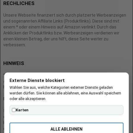
RECHLICHES
Unsere Webseite finanziert sich durch platzierte Werbeanzeigen
und sogenannten Affiliate Links (Produktlinks). Diese sind mit
einem * oder einem Hinweis auf Amazon verlinkt. Durch das
Anklicken der Produktlinks bzw. Werbeanzeigen verdienen wir
einen kleinen Betrag, der uns hilft, diese Seite weiter zu
verbessern.
HINWEIS
* = Afilliate-Link (=Werbung)
Externe Dienste blockiert
Als Amazon-Partner verdient der Seitenbetreiber an qualifizierten
Käufen.
Wählen Sie aus, welche Kategorien externer Dienste geladen
werden dürfen. Sie können alle ablehnen, eine Auswahl speichern
oder alle akzeptieren.
Hinweis zu Preisen und Verfügbarkeiten
Karten
Sofern Produktpreise und Verfügbarkeiten angezeigt werden,
entsprechen diese dem angegebenen Stand (Datum/Uhrzeit) und
können sich auf der verlinkten Seite jederzeit ändern. Für den Kauf
eines Produkts gelten die Angaben zu Preis und Verfügbarkeit, die
ALLE ABLEHNEN