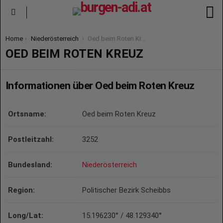
S
Menu
You are here:
Home
Niederösterreich
Oed beim Roten Kreuz
OED BEIM ROTEN KREUZ
Informationen über Oed beim Roten Kreuz
Ortsname:
Oed beim Roten Kreuz
Postleitzahl:
3252
Bundesland:
Niederösterreich
Region:
Politischer Bezirk Scheibbs
Long/Lat:
15.196230° / 48.129340°