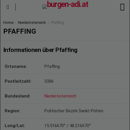
S
Menu
You are here:
Home
Niederösterreich
Pfaffing
PFAFFING
Informationen über Pfaffing
Ortsname:
Pfaffing
Postleitzahl:
3386
Bundesland:
Niederösterreich
Region:
Politischer Bezirk Sankt Pölten
Long/Lat:
15.516670° / 48.216670°