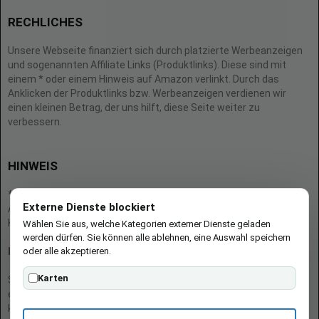
RECHLICHES
Unsere Webseite finanziert sich durch platzierte Werbeanzeigen
und sogenannten Affiliate Links (Produktlinks). Diese sind mit
einem * oder einem Hinweis auf Amazon verlinkt. Durch das
Anklicken der Produktlinks bzw. Werbeanzeigen verdienen wir
einen kleinen Betrag, der uns hilft, diese Seite weiter zu
verbessern.
HINWEIS
* = Afilliate-Link (=Werbung)
Externe Dienste blockiert
Als Amazon-Partner verdient der Seitenbetreiber an qualifizierten
Käufen.
Wählen Sie aus, welche Kategorien externer Dienste geladen
werden dürfen. Sie können alle ablehnen, eine Auswahl speichern
oder alle akzeptieren.
Hinweis zu Preisen und Verfügbarkeiten
Karten
Sofern Produktpreise und Verfügbarkeiten angezeigt werden,
entsprechen diese dem angegebenen Stand (Datum/Uhrzeit) und
können sich auf der verlinkten Seite jederzeit ändern. Für den Kauf