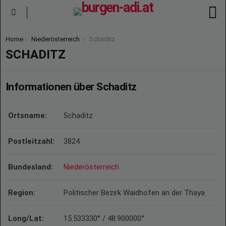
S
Menu
You are here:
Home
Niederösterreich
Schaditz
SCHADITZ
Informationen über Schaditz
Ortsname:
Schaditz
Postleitzahl:
3824
Bundesland:
Niederösterreich
Region:
Politischer Bezirk Waidhofen an der Thaya
Long/Lat:
15.533330° / 48.900000°