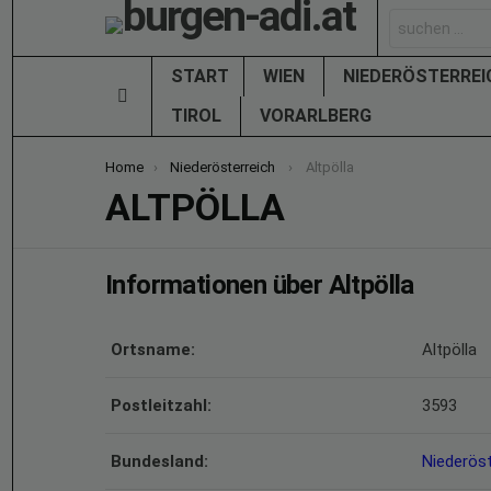
Search
for:
START
WIEN
NIEDERÖSTERRE
Menu
TIROL
VORARLBERG
You are here:
Home
Niederösterreich
Altpölla
ALTPÖLLA
Informationen über Altpölla
Ortsname:
Altpölla
Postleitzahl:
3593
Bundesland:
Niederöst