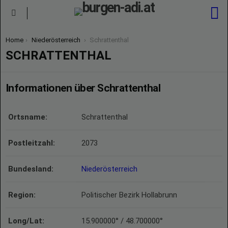
S
Menu
You are here:
Home
Niederösterreich
Schrattenthal
SCHRATTENTHAL
Informationen über Schrattenthal
Ortsname:
Schrattenthal
Postleitzahl:
2073
Bundesland:
Niederösterreich
Region:
Politischer Bezirk Hollabrunn
Long/Lat:
15.900000° / 48.700000°