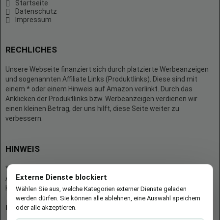
Startseite
Datenschutz
Impressum
RECHLICHES
Unsere Webseite finanziert sich durch platzierte Werbeanzeigen
und sogenannten Affiliate Links (Produktlinks). Diese sind mit
einem * oder einem Hinweis auf Amazon verlinkt. Durch das
Anklicken der Produktlinks bzw. Werbeanzeigen verdienen wir
einen kleinen Betrag, der uns hilft, diese Seite weiter zu
verbessern.
HINWEIS
* = Afilliate-Link (=Werbung)
Externe Dienste blockiert
Als Amazon-Partner verdient der Seitenbetreiber an qualifizierten
Käufen.
Wählen Sie aus, welche Kategorien externer Dienste geladen
werden dürfen. Sie können alle ablehnen, eine Auswahl speichern
oder alle akzeptieren.
Hinweis zu Preisen und Verfügbarkeiten