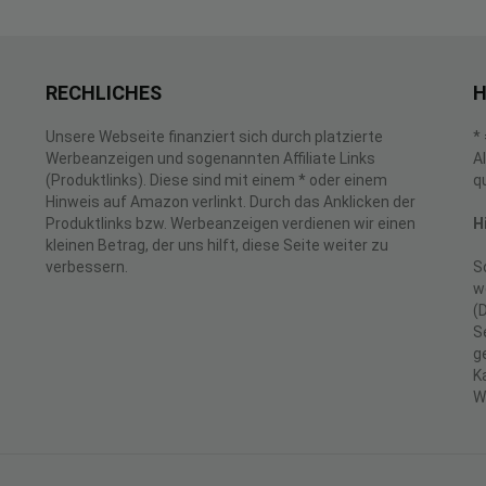
RECHLICHES
H
Unsere Webseite finanziert sich durch platzierte
*
Werbeanzeigen und sogenannten Affiliate Links
A
(Produktlinks). Diese sind mit einem * oder einem
q
Hinweis auf Amazon verlinkt. Durch das Anklicken der
Produktlinks bzw. Werbeanzeigen verdienen wir einen
H
kleinen Betrag, der uns hilft, diese Seite weiter zu
verbessern.
S
w
(
S
g
K
W