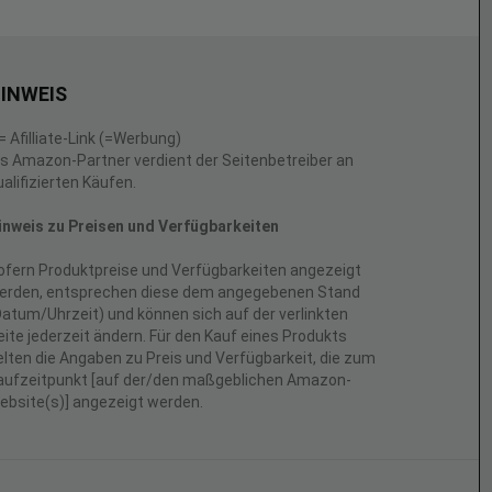
INWEIS
 = Afilliate-Link (=Werbung)
ls Amazon-Partner verdient der Seitenbetreiber an
ualifizierten Käufen.
inweis zu Preisen und Verfügbarkeiten
ofern Produktpreise und Verfügbarkeiten angezeigt
erden, entsprechen diese dem angegebenen Stand
Datum/Uhrzeit) und können sich auf der verlinkten
eite jederzeit ändern. Für den Kauf eines Produkts
elten die Angaben zu Preis und Verfügbarkeit, die zum
aufzeitpunkt [auf der/den maßgeblichen Amazon-
ebsite(s)] angezeigt werden.