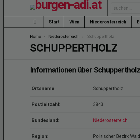
Search
for:
Start
Wien
Niederösterreich
B
Menu
You are here:
Home
Niederösterreich
Schuppertholz
SCHUPPERTHOLZ
Informationen über Schupperthol
Ortsname:
Schuppertholz
Postleitzahl:
3843
Bundesland:
Niederösterreich
Region:
Politischer Bezirk Wa