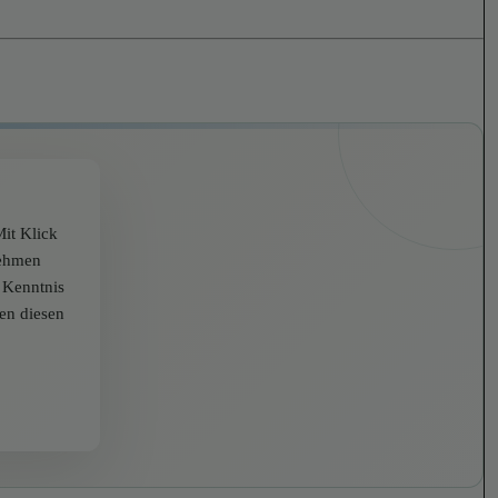
it Klick
nehmen
r Kenntnis
zen diesen