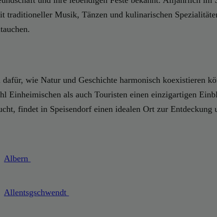
eundschaft und ihre lebendigen Feste bekannt. Alljährlich im
traditioneller Musik, Tänzen und kulinarischen Spezialitäten
utauchen.
el dafür, wie Natur und Geschichte harmonisch koexistieren k
l Einheimischen als auch Touristen einen einzigartigen Einb
ucht, findet in Speisendorf einen idealen Ort zur Entdeckung
Albern
Allentsgschwendt