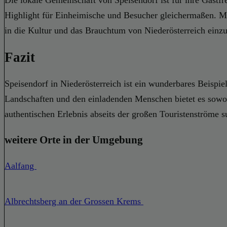
Die lokale Gemeinschaft von Speisendorf ist für ihre Gastfr
Highlight für Einheimische und Besucher gleichermaßen. Mit 
in die Kultur und das Brauchtum von Niederösterreich einz
Fazit
Speisendorf in Niederösterreich ist ein wunderbares Beispi
Landschaften und den einladenden Menschen bietet es sowoh
authentischen Erlebnis abseits der großen Touristenströme s
weitere Orte in der Umgebung
Aalfang
Albrechtsberg an der Grossen Krems