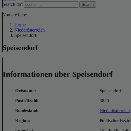
Search for:
Search
You are here:
Home
Niederösterreich
Speisendorf
Speisendorf
Informationen über Speisendorf
Ortsname:
Speisendorf
Postleitzahl:
3820
Bundesland:
Niederösterreich
Region:
Politischer Bezi
Long/Lat:
15.433330° / 48