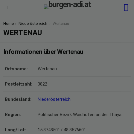
S
Menu
You are here:
Home
Niederösterreich
Wertenau
WERTENAU
Informationen über Wertenau
Ortsname:
Wertenau
Postleitzahl:
3822
Bundesland:
Niederösterreich
Region:
Politischer Bezirk Waidhofen an der Thaya
Long/Lat:
15.374850° / 48.857660°