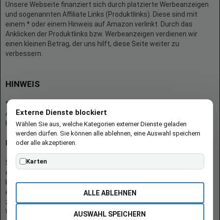
Unsere Webseite finanziert sich durch platzierte Werbeanzeigen
und sogenannten Affiliate Links (Produktlinks). Diese sind mit
einem * oder einem Hinweis auf Amazon verlinkt. Durch das
Anklicken der Produktlinks bzw. Werbeanzeigen verdienen wir
einen kleinen Betrag, der uns hilft, diese Seite weiter zu
verbessern.
HINWEIS
* = Afilliate-Link (=Werbung)
Externe Dienste blockiert
Als Amazon-Partner verdient der Seitenbetreiber an qualifizierten
Käufen.
Wählen Sie aus, welche Kategorien externer Dienste geladen
werden dürfen. Sie können alle ablehnen, eine Auswahl speichern
oder alle akzeptieren.
Hinweis zu Preisen und Verfügbarkeiten
Karten
Sofern Produktpreise und Verfügbarkeiten angezeigt werden,
entsprechen diese dem angegebenen Stand (Datum/Uhrzeit) und
können sich auf der verlinkten Seite jederzeit ändern. Für den Kauf
eines Produkts gelten die Angaben zu Preis und Verfügbarkeit, die
ALLE ABLEHNEN
zum Kaufzeitpunkt [auf der/den maßgeblichen Amazon-
Website(s)] angezeigt werden.
AUSWAHL SPEICHERN