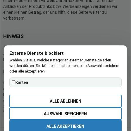
einem * oder einem Hinweis auf Amazon verlinkt. Durch das
Anklicken der Produktlinks bzw. Werbeanzeigen verdienen wir
einen kleinen Betrag, der uns hilft, diese Seite weiter zu
verbessern.
HINWEIS
* = Afilliate-Link (=Werbung)
Externe Dienste blockiert
Als Amazon-Partner verdient der Seitenbetreiber an qualifizierten
Käufen.
Wählen Sie aus, welche Kategorien externer Dienste geladen
werden dürfen. Sie können alle ablehnen, eine Auswahl speichern
oder alle akzeptieren.
Hinweis zu Preisen und Verfügbarkeiten
Karten
Sofern Produktpreise und Verfügbarkeiten angezeigt werden,
entsprechen diese dem angegebenen Stand (Datum/Uhrzeit) und
können sich auf der verlinkten Seite jederzeit ändern. Für den Kauf
eines Produkts gelten die Angaben zu Preis und Verfügbarkeit, die
ALLE ABLEHNEN
zum Kaufzeitpunkt [auf der/den maßgeblichen Amazon-
Website(s)] angezeigt werden.
AUSWAHL SPEICHERN
ALLE AKZEPTIEREN