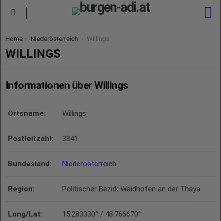
S
Menu
You are here:
Home
Niederösterreich
Willings
WILLINGS
Informationen über Willings
Ortsname:
Willings
Postleitzahl:
3841
Bundesland:
Niederösterreich
Region:
Politischer Bezirk Waidhofen an der Thaya
Long/Lat:
15.283330° / 48.766670°