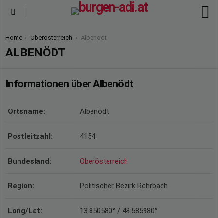
S
Menu
You are here:
Home
Oberösterreich
Albenödt
ALBENÖDT
Informationen über Albenödt
Ortsname:
Albenödt
Postleitzahl:
4154
Bundesland:
Oberösterreich
Region:
Politischer Bezirk Rohrbach
Long/Lat:
13.850580° / 48.585980°