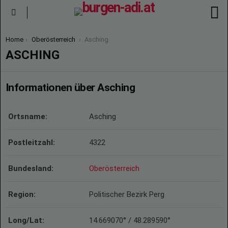
S
Menu
You are here:
Home
Oberösterreich
Asching
ASCHING
Informationen über Asching
Ortsname:
Asching
Postleitzahl:
4322
Bundesland:
Oberösterreich
Region:
Politischer Bezirk Perg
Long/Lat:
14.669070° / 48.289590°