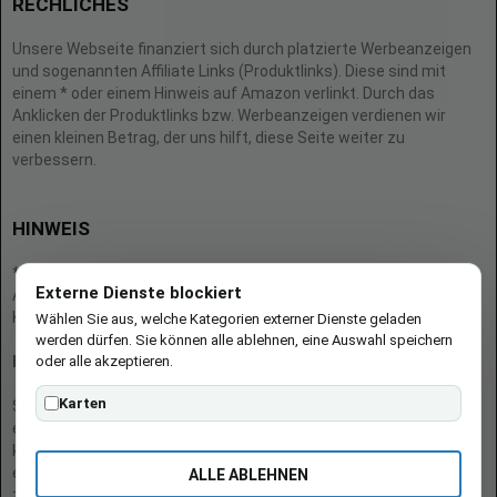
RECHLICHES
Unsere Webseite finanziert sich durch platzierte Werbeanzeigen
und sogenannten Affiliate Links (Produktlinks). Diese sind mit
einem * oder einem Hinweis auf Amazon verlinkt. Durch das
Anklicken der Produktlinks bzw. Werbeanzeigen verdienen wir
einen kleinen Betrag, der uns hilft, diese Seite weiter zu
verbessern.
HINWEIS
* = Afilliate-Link (=Werbung)
Externe Dienste blockiert
Als Amazon-Partner verdient der Seitenbetreiber an qualifizierten
Käufen.
Wählen Sie aus, welche Kategorien externer Dienste geladen
werden dürfen. Sie können alle ablehnen, eine Auswahl speichern
oder alle akzeptieren.
Hinweis zu Preisen und Verfügbarkeiten
Karten
Sofern Produktpreise und Verfügbarkeiten angezeigt werden,
entsprechen diese dem angegebenen Stand (Datum/Uhrzeit) und
können sich auf der verlinkten Seite jederzeit ändern. Für den Kauf
eines Produkts gelten die Angaben zu Preis und Verfügbarkeit, die
ALLE ABLEHNEN
zum Kaufzeitpunkt [auf der/den maßgeblichen Amazon-