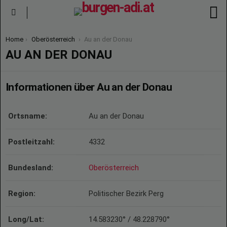
S
Menu
You are here:
Home
Oberösterreich
Au an der Donau
AU AN DER DONAU
Informationen über Au an der Donau
Ortsname:
Au an der Donau
Postleitzahl:
4332
Bundesland:
Oberösterreich
Region:
Politischer Bezirk Perg
Long/Lat:
14.583230° / 48.228790°