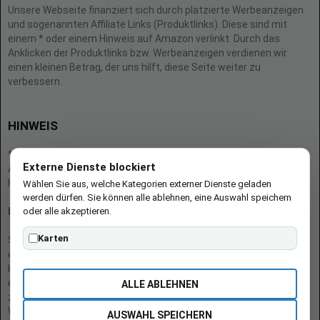
Unsere Webseite finanziert sich durch platzierte Werbeanzeigen
und sogenannten Affiliate Links (Produktlinks). Diese sind mit
einem * oder einem Hinweis auf Amazon verlinkt. Durch das
Anklicken der Produktlinks bzw. Werbeanzeigen verdienen wir
einen kleinen Betrag, der uns hilft, diese Seite weiter zu
verbessern.
HINWEIS
* = Afilliate-Link (=Werbung)
Externe Dienste blockiert
Als Amazon-Partner verdient der Seitenbetreiber an qualifizierten
Käufen.
Wählen Sie aus, welche Kategorien externer Dienste geladen
werden dürfen. Sie können alle ablehnen, eine Auswahl speichern
oder alle akzeptieren.
Hinweis zu Preisen und Verfügbarkeiten
Karten
Sofern Produktpreise und Verfügbarkeiten angezeigt werden,
entsprechen diese dem angegebenen Stand (Datum/Uhrzeit) und
können sich auf der verlinkten Seite jederzeit ändern. Für den Kauf
eines Produkts gelten die Angaben zu Preis und Verfügbarkeit, die
ALLE ABLEHNEN
zum Kaufzeitpunkt [auf der/den maßgeblichen Amazon-
Website(s)] angezeigt werden.
AUSWAHL SPEICHERN