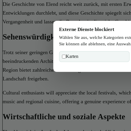
Die Geschichte von Elend reicht weit zurück, mit ersten Erw
Entwicklungen durchlebt, und diese Geschichte spiegelt sic
Vergangenheit und lassen die Besucher in die reiche Geschi
Externe Dienste blockiert
Sehenswürdigkeiten und Aktivitäten
Wählen Sie aus, welche Kategorien ext
Sie können alle ablehnen, eine Auswahl
Trotz seiner geringen Größe hat Elend einiges zu bieten, we
Karten
beeindruckenden Architektur und kunstvollen Verzierungen 
Region bietet zahlreiche Wanderwege unterschiedlicher Sch
Landschaft freigeben.
Cultural enthusiasts will appreciate the local festivals, whi
music and regional cuisine, offering a genuine experience of 
Wirtschaftliche und soziale Aspekte