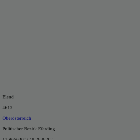
Elend
4613
Oberösterreich
Politischer Bezirk Eferding
13.966630° / 48.283820°