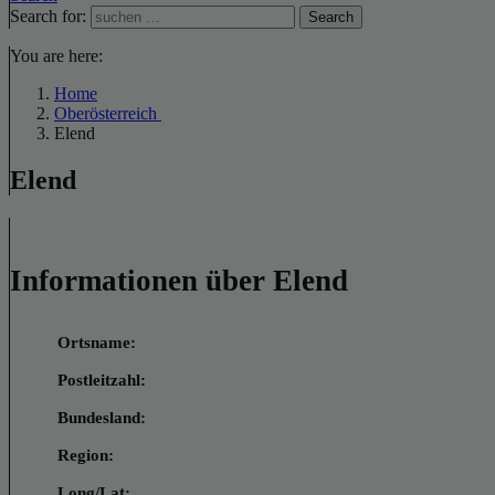
Search for:
Search
You are here:
Home
Oberösterreich
Elend
Elend
Informationen über Elend
Ortsname:
Postleitzahl:
Bundesland:
Region:
Long/Lat: