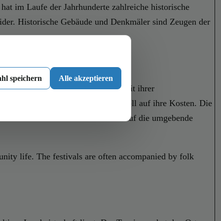
hat im Laufe der Jahrhunderte zahlreiche historische
 wider. Historische Gebäude und Denkmäler sind Zeugen der
hl speichern
Alle akzeptieren
die spätgotische Pfarrkirche, die mit ihrer
den umliegenden Wandergebieten voll auf ihre Kosten. Die
eiführen und beeindruckende Blicke auf die umgebende
unity life. The festivals are often accompanied by folk