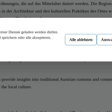
ähnungen, die auf das Mittelalter datiert werden. Die Region 
h in der Architektur und den kulturellen Praktiken des Ortes
chte von Elend eintauchen.
erner Dienste geladen werden dürfen.
 speichern oder alle akzeptieren.
Alle ablehnen
Auswa
nn es um Sehenswürdigkeiten geht. Ein Highlight des Ortes ist 
Besucher aus nah und fern anzieht. Naturfreunde kommen in 
wierigkeitsgrade, die an malerischen Aussichtspunkten vorb
ch provide insights into traditional Austrian customs and comm
the local culture.