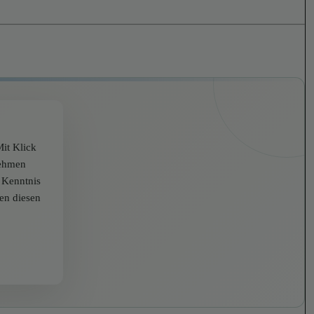
it Klick
nehmen
r Kenntnis
zen diesen