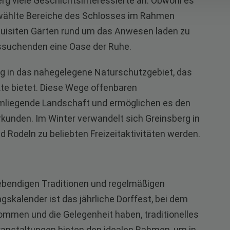
erg viele Geschichtsinteressierte an. Obwohl es
gewählte Bereiche des Schlosses im Rahmen
xquisiten Gärten rund um das Anwesen laden zu
ssuchenden eine Oase der Ruhe.
lug in das nahegelegene Naturschutzgebiet, das
e bietet. Diese Wege offenbaren
mliegende Landschaft und ermöglichen es den
erkunden. Im Winter verwandelt sich Greinsberg in
d Rodeln zu beliebten Freizeitaktivitäten werden.
 lebendigen Traditionen und regelmäßigen
gskalender ist das jährliche Dorffest, bei dem
kommen und die Gelegenheit haben, traditionelles
anstaltungen bieten den idealen Rahmen, um in