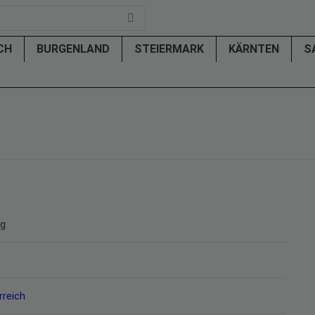
ICH
BURGENLAND
STEIERMARK
KÄRNTEN
S
rg
rreich