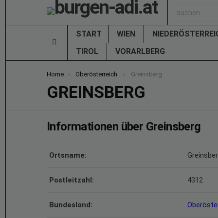
Search
for:
START
WIEN
NIEDERÖSTERRE
Menu
TIROL
VORARLBERG
You are here:
Home
Oberösterreich
Greinsberg
GREINSBERG
Informationen über Greinsberg
Ortsname:
Greinsbe
Postleitzahl:
4312
Bundesland:
Oberöste