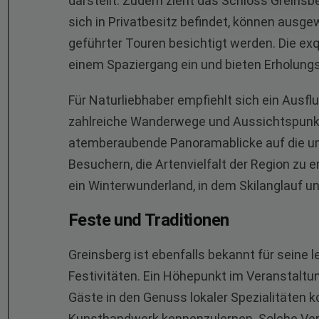
darstellt. Zudem zieht das Schloss Greinsb
sich in Privatbesitz befindet, können aus
geführter Touren besichtigt werden. Die e
einem Spaziergang ein und bieten Erholung
Für Naturliebhaber empfiehlt sich ein Ausf
zahlreiche Wanderwege und Aussichtspunkt
atemberaubende Panoramablicke auf die u
Besuchern, die Artenvielfalt der Region zu 
ein Winterwunderland, in dem Skilanglauf un
Feste und Traditionen
Greinsberg ist ebenfalls bekannt für seine
Festivitäten. Ein Höhepunkt im Veranstaltun
Gäste in den Genuss lokaler Spezialitäten 
Kunsthandwerk kennenzulernen. Solche Ver