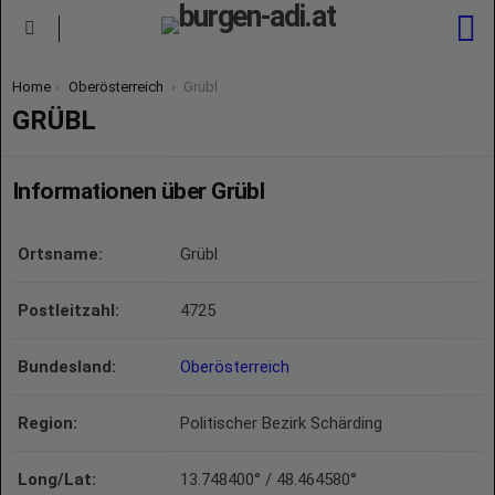
S
Menu
You are here:
Home
Oberösterreich
Grübl
GRÜBL
Informationen über Grübl
Ortsname:
Grübl
Postleitzahl:
4725
Bundesland:
Oberösterreich
Region:
Politischer Bezirk Schärding
Long/Lat:
13.748400° / 48.464580°