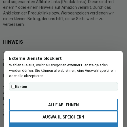
und sogenannten Affiliate Links (Produktlinks). Diese sind mit
einem * oder einem Hinweis auf Amazon verlinkt. Durch das
Anklicken der Produktlinks bzw. Werbeanzeigen verdienen wir
einen kleinen Betrag, der uns hilft, diese Seite weiter zu
verbessern.
HINWEIS
* = Afilliate-Link (=Werbung)
Externe Dienste blockiert
Als Amazon-Partner verdient der Seitenbetreiber an qualifizierten
Käufen.
Wählen Sie aus, welche Kategorien externer Dienste geladen
werden dürfen. Sie können alle ablehnen, eine Auswahl speichern
oder alle akzeptieren.
Hinweis zu Preisen und Verfügbarkeiten
Karten
Sofern Produktpreise und Verfügbarkeiten angezeigt werden,
entsprechen diese dem angegebenen Stand (Datum/Uhrzeit) und
können sich auf der verlinkten Seite jederzeit ändern. Für den Kauf
eines Produkts gelten die Angaben zu Preis und Verfügbarkeit, die
ALLE ABLEHNEN
zum Kaufzeitpunkt [auf der/den maßgeblichen Amazon-
Website(s)] angezeigt werden.
AUSWAHL SPEICHERN