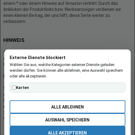
einem * oder einem Hinweis auf Amazon verlinkt. Durch das
Anklicken der Produktlinks bzw. Werbeanzeigen verdienen wir
einen kleinen Betrag, der uns hilft, diese Seite weiter zu
verbessern.
HINWEIS
* = Afilliate-Link (=Werbung)
Externe Dienste blockiert
Als Amazon-Partner verdient der Seitenbetreiber an qualifizierten
Käufen.
Wählen Sie aus, welche Kategorien externer Dienste geladen
werden dürfen. Sie können alle ablehnen, eine Auswahl speichern
oder alle akzeptieren.
Hinweis zu Preisen und Verfügbarkeiten
Karten
Sofern Produktpreise und Verfügbarkeiten angezeigt werden,
entsprechen diese dem angegebenen Stand (Datum/Uhrzeit) und
können sich auf der verlinkten Seite jederzeit ändern. Für den Kauf
eines Produkts gelten die Angaben zu Preis und Verfügbarkeit, die
ALLE ABLEHNEN
zum Kaufzeitpunkt [auf der/den maßgeblichen Amazon-
Website(s)] angezeigt werden.
AUSWAHL SPEICHERN
ALLE AKZEPTIEREN