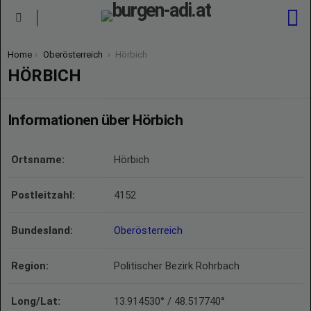
S
Menu
You are here:
Home
Oberösterreich
Hörbich
HÖRBICH
Informationen über Hörbich
Ortsname:
Hörbich
Postleitzahl:
4152
Bundesland:
Oberösterreich
Region:
Politischer Bezirk Rohrbach
Long/Lat:
13.914530° / 48.517740°