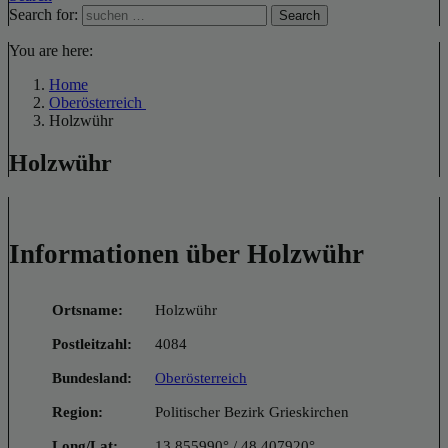
Search for:
Search
You are here:
Home
Oberösterreich
Holzwühr
Holzwühr
Informationen über Holzwühr
Ortsname:
Holzwühr
Postleitzahl:
4084
Bundesland:
Oberösterreich
Region:
Politischer Bezirk Grieskirchen
Long/Lat:
13.855990° / 48.407920°