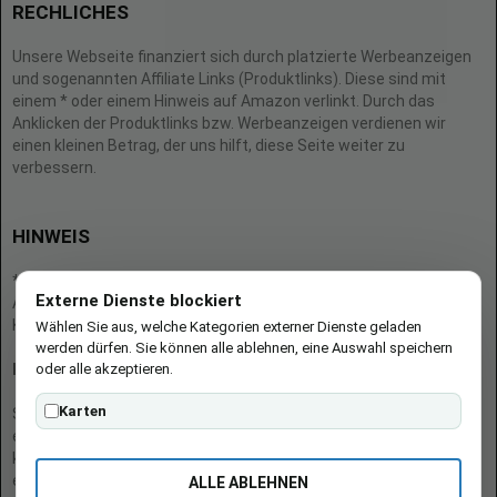
RECHLICHES
Unsere Webseite finanziert sich durch platzierte Werbeanzeigen
und sogenannten Affiliate Links (Produktlinks). Diese sind mit
einem * oder einem Hinweis auf Amazon verlinkt. Durch das
Anklicken der Produktlinks bzw. Werbeanzeigen verdienen wir
einen kleinen Betrag, der uns hilft, diese Seite weiter zu
verbessern.
HINWEIS
* = Afilliate-Link (=Werbung)
Externe Dienste blockiert
Als Amazon-Partner verdient der Seitenbetreiber an qualifizierten
Käufen.
Wählen Sie aus, welche Kategorien externer Dienste geladen
werden dürfen. Sie können alle ablehnen, eine Auswahl speichern
oder alle akzeptieren.
Hinweis zu Preisen und Verfügbarkeiten
Karten
Sofern Produktpreise und Verfügbarkeiten angezeigt werden,
entsprechen diese dem angegebenen Stand (Datum/Uhrzeit) und
können sich auf der verlinkten Seite jederzeit ändern. Für den Kauf
eines Produkts gelten die Angaben zu Preis und Verfügbarkeit, die
ALLE ABLEHNEN