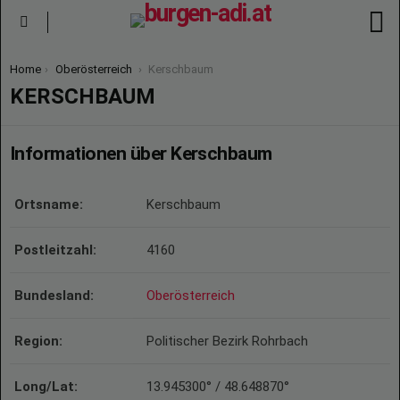
S
Menu
You are here:
Home
Oberösterreich
Kerschbaum
KERSCHBAUM
Informationen über Kerschbaum
Ortsname:
Kerschbaum
Postleitzahl:
4160
Bundesland:
Oberösterreich
Region:
Politischer Bezirk Rohrbach
Long/Lat:
13.945300° / 48.648870°