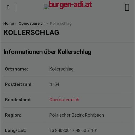
S
Menu
You are here:
Home
Oberösterreich
Kollerschlag
KOLLERSCHLAG
Informationen über Kollerschlag
Ortsname:
Kollerschlag
Postleitzahl:
4154
Bundesland:
Oberösterreich
Region:
Politischer Bezirk Rohrbach
Long/Lat:
13.840800° / 48.605110°