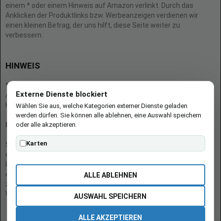
einem * oder einem Hinweis auf Amazon verlinkt. Durch das
Anklicken der Produktlinks bzw. Werbeanzeigen verdienen wir
einen kleinen Betrag, der uns hilft, diese Seite weiter zu
verbessern.
HINWEIS
* = Afilliate-Link (=Werbung)
Externe Dienste blockiert
Als Amazon-Partner verdient der Seitenbetreiber an qualifizierten
Käufen.
Wählen Sie aus, welche Kategorien externer Dienste geladen
werden dürfen. Sie können alle ablehnen, eine Auswahl speichern
oder alle akzeptieren.
Hinweis zu Preisen und Verfügbarkeiten
Karten
Sofern Produktpreise und Verfügbarkeiten angezeigt werden,
entsprechen diese dem angegebenen Stand (Datum/Uhrzeit) und
können sich auf der verlinkten Seite jederzeit ändern. Für den Kauf
eines Produkts gelten die Angaben zu Preis und Verfügbarkeit, die
ALLE ABLEHNEN
zum Kaufzeitpunkt [auf der/den maßgeblichen Amazon-
Website(s)] angezeigt werden.
AUSWAHL SPEICHERN
ALLE AKZEPTIEREN