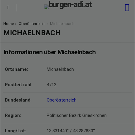
S
Menu
You are here:
Home
Oberösterreich
Michaelnbach
MICHAELNBACH
Informationen über Michaelnbach
Ortsname:
Michaelnbach
Postleitzahl:
4712
Bundesland:
Oberösterreich
Region:
Politischer Bezirk Grieskirchen
Long/Lat:
13.831440° / 48.287880°