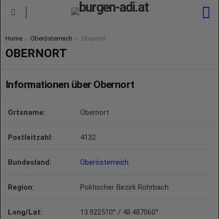
S
Menu
You are here:
Home
Oberösterreich
Obernort
OBERNORT
Informationen über Obernort
Ortsname:
Obernort
Postleitzahl:
4132
Bundesland:
Oberösterreich
Region:
Politischer Bezirk Rohrbach
Long/Lat:
13.922510° / 48.487060°