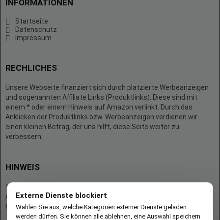
INFORMATIONEN
Startseite
Datenschutz
Impressum
RECHLICHES
Unsere Webseite finanziert sich durch platzierte Werbeanzeigen
und sogenannten Affiliate Links (Produktlinks). Diese sind mit
einem * oder einem Hinweis auf Amazon verlinkt. Durch das
Anklicken der Produktlinks bzw. Werbeanzeigen verdienen wir
einen kleinen Betrag, der uns hilft, diese Seite weiter zu
verbessern.
HINWEIS
* = Afilliate-Link (=Werbung)
Externe Dienste blockiert
Als Amazon-Partner verdient der Seitenbetreiber an qualifizierten
Käufen.
Wählen Sie aus, welche Kategorien externer Dienste geladen
werden dürfen. Sie können alle ablehnen, eine Auswahl speichern