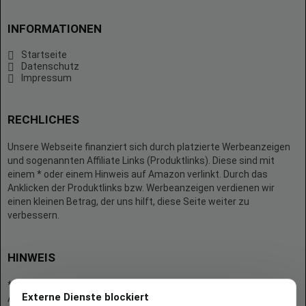
INFORMATIONEN
Startseite
Datenschutz
Impressum
RECHLICHES
Unsere Webseite finanziert sich durch platzierte Werbeanzeigen
und sogenannten Affiliate Links (Produktlinks). Diese sind mit
einem * oder einem Hinweis auf Amazon verlinkt. Durch das
Anklicken der Produktlinks bzw. Werbeanzeigen verdienen wir
einen kleinen Betrag, der uns hilft, diese Seite weiter zu
verbessern.
HINWEIS
* = Afilliate-Link (=Werbung)
Externe Dienste blockiert
Als Amazon-Partner verdient der Seitenbetreiber an qualifizierten