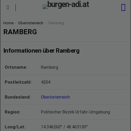
S
Menu
You are here:
Home
Oberösterreich
Ramberg
RAMBERG
Informationen über Ramberg
Ortsname:
Ramberg
Postleitzahl:
4204
Bundesland:
Oberösterreich
Region:
Politischer Bezirk Urfahr-Umgebung
Long/Lat:
14.346260° / 48.463130°