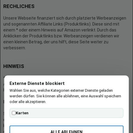
RECHLICHES
Unsere Webseite finanziert sich durch platzierte Werbeanzeigen
und sogenannten Affiliate Links (Produktlinks). Diese sind mit
einem * oder einem Hinweis auf Amazon verlinkt. Durch das
Anklicken der Produktlinks bzw. Werbeanzeigen verdienen wir
einen kleinen Betrag, der uns hilft, diese Seite weiter zu
verbessern.
HINWEIS
* = Afilliate-Link (=Werbung)
Externe Dienste blockiert
Als Amazon-Partner verdient der Seitenbetreiber an qualifizierten
Käufen.
Wählen Sie aus, welche Kategorien externer Dienste geladen
werden dürfen. Sie können alle ablehnen, eine Auswahl speichern
oder alle akzeptieren.
Hinweis zu Preisen und Verfügbarkeiten
Karten
Sofern Produktpreise und Verfügbarkeiten angezeigt werden,
entsprechen diese dem angegebenen Stand (Datum/Uhrzeit) und
können sich auf der verlinkten Seite jederzeit ändern. Für den Kauf
eines Produkts gelten die Angaben zu Preis und Verfügbarkeit, die
ALLE ABLEHNEN