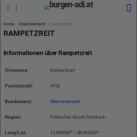
S
Menu
You are here:
Home
Oberösterreich
Rampetzreit
RAMPETZREIT
Informationen über Rampetzreit
Ortsname:
Rampetzreit
Postleitzahl:
4153
Bundesland:
Oberösterreich
Region:
Politischer Bezirk Rohrbach
Long/Lat:
13.908090° / 48.593360°