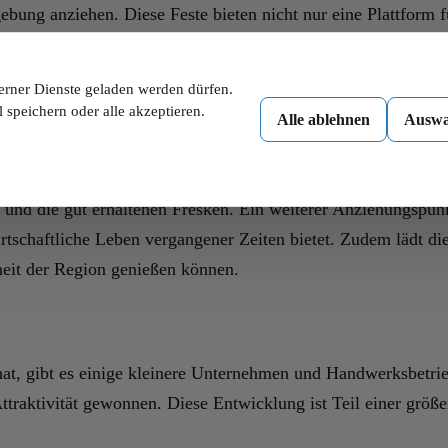
bung anziehen. Diese Feste bieten nicht nur eine Plattform 
sche und Touristen sind diese Veranstaltungen eine Gelegenhe
erner Dienste geladen werden dürfen.
 speichern oder alle akzeptieren.
Alle ablehnen
Auswa
erkenswerte Sehenswürdigkeiten. Die Pfarrkirche St. Johannes
r und die gut erhaltenen Fresken. Ein weiterer Anziehungspunk
irtschaftliche Leben vergangener Zeiten bietet. Zudem lädt
heit der Region genießen können.
, gibt es einige kleinere Unternehmen und Handwerksbetriebe,
traktivität gewonnen. Diese Entwicklung ist Teil einer größ