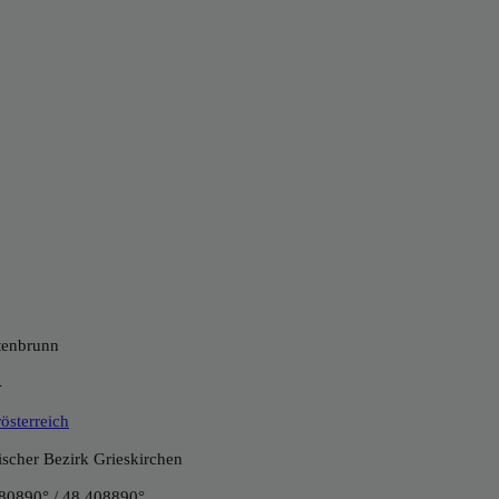
tenbrunn
4
österreich
tischer Bezirk Grieskirchen
80890° / 48.408890°