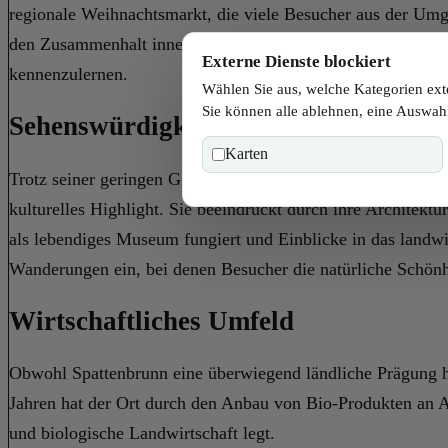
regionale Weihnachtsmarkt, die viele Besucher aus der Umge
den Zusammenhalt innerhalb der Gemeinschaft. Für Einheimi
Externe Dienste blockiert
kennenzulernen.
Wählen Sie aus, welche Kategorien ext
Sie können alle ablehnen, eine Auswahl
Sehenswürdigkeiten in Spattenbrunn
Karten
Trotz seiner geringen Größe bietet Spattenbrunn einige bem
kulturelles Highlight. Sie beeindruckt durch ihre Architektu
als lebendiges Museum fungiert und Einblicke in das landw
Wanderungen ein, bei denen Besucher die natürliche Schön
Wirtschaftliches Umfeld
Obwohl Spattenbrunn eine überwiegend ländliche Prägung hat
Jahren hat der Ort durch den Anbau von Bio-Produkten an At
und biologische Landwirtschaft legt.