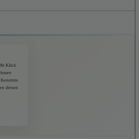
it Klick
nehmen
r Kenntnis
zen diesen