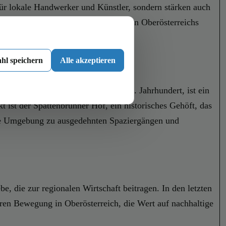
für lokale Handwerker und Künstler, sondern stärken auch
it, das authentische ländliche Leben Oberösterreichs
hl speichern
Alle akzeptieren
, ein gotisches Bauwerk aus dem 14. Jahrhundert, ist ein
t ist der Spattenbrunner Hof, ein historisches Gehöft, das
 die Umgebung zu ausgedehnten Spaziergängen und
 die zur regionalen Wirtschaft beitragen. In den letzten
eren Bewegung in Oberösterreich, die Wert auf nachhaltige