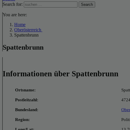
Search for:
Search
You are here:
Home
Oberösterreich
Spattenbrunn
Spattenbrunn
Informationen über Spattenbrunn
Ortsname:
Spat
Postleitzahl:
472
Bundesland:
Ober
Region:
Poli
Long/Lat:
13.7