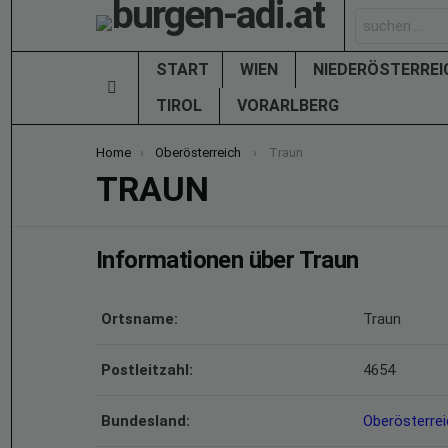
Search
for:
START
WIEN
NIEDERÖSTERRE
Menu
TIROL
VORARLBERG
You are here:
Home
Oberösterreich
Traun
TRAUN
Informationen über Traun
Ortsname:
Traun
Postleitzahl:
4654
Bundesland:
Oberösterrei