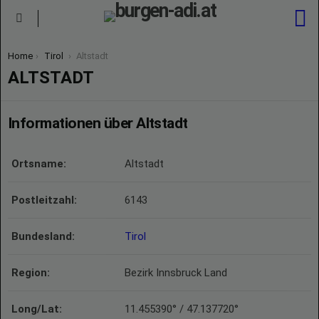
S
Menu
You are here:
Home
Tirol
Altstadt
ALTSTADT
Informationen über Altstadt
Ortsname:
Altstadt
Postleitzahl:
6143
Bundesland:
Tirol
Region:
Bezirk Innsbruck Land
Long/Lat:
11.455390° / 47.137720°