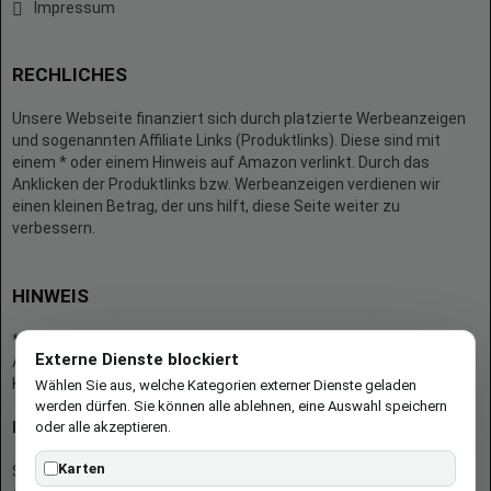
Impressum
RECHLICHES
Unsere Webseite finanziert sich durch platzierte Werbeanzeigen
und sogenannten Affiliate Links (Produktlinks). Diese sind mit
einem * oder einem Hinweis auf Amazon verlinkt. Durch das
Anklicken der Produktlinks bzw. Werbeanzeigen verdienen wir
einen kleinen Betrag, der uns hilft, diese Seite weiter zu
verbessern.
HINWEIS
* = Afilliate-Link (=Werbung)
Externe Dienste blockiert
Als Amazon-Partner verdient der Seitenbetreiber an qualifizierten
Käufen.
Wählen Sie aus, welche Kategorien externer Dienste geladen
werden dürfen. Sie können alle ablehnen, eine Auswahl speichern
oder alle akzeptieren.
Hinweis zu Preisen und Verfügbarkeiten
Karten
Sofern Produktpreise und Verfügbarkeiten angezeigt werden,