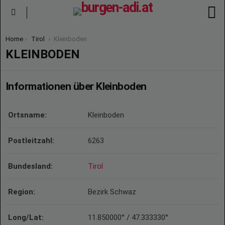
S
Menu
You are here:
Home
Tirol
Kleinboden
KLEINBODEN
Informationen über Kleinboden
Ortsname:
Kleinboden
Postleitzahl:
6263
Bundesland:
Tirol
Region:
Bezirk Schwaz
Long/Lat:
11.850000° / 47.333330°